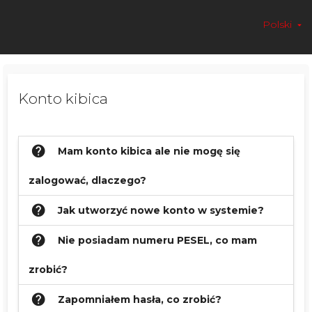
Polski
arrow_drop_down
Konto kibica
help
Mam konto kibica ale nie mogę się
zalogować, dlaczego?
help
Jak utworzyć nowe konto w systemie?
help
Nie posiadam numeru PESEL, co mam
zrobić?
help
Zapomniałem hasła, co zrobić?