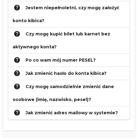
help
Jestem niepełnoletni, czy mogę założyć
konto kibica?
help
Czy mogę kupić bilet lub karnet bez
aktywnego konta?
help
Po co wam mój numer PESEL?
help
Jak zmienić hasło do konta kibica?
help
Czy mogę samodzielnie zmienić dane
osobowe (imię, nazwisko, pesel)?
help
Jak zmienić adres mailowy w systemie?