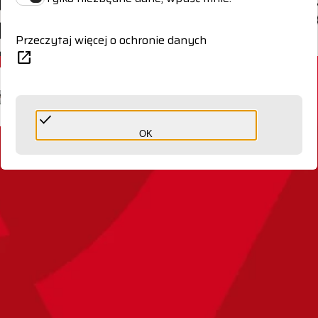
Przeczytaj więcej o ochronie danych
open_in_new
done
OK