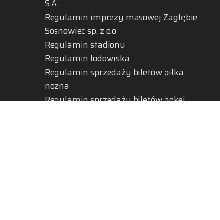
S.A.
Regulamin imprezy masowej Zagłębie
Sosnowiec sp. z o.o
Regulamin stadionu
Regulamin lodowiska
Regulamin sprzedaży biletów piłka
nożna
Regulamin sprzedaży biletów hokej
Regulamin karty kibica
RODO