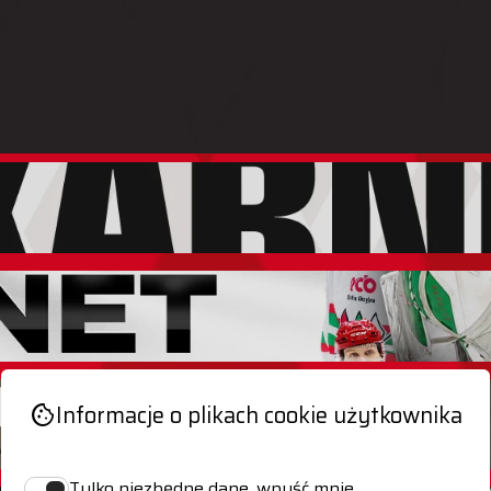
Informacje o plikach cookie użytkownika
cookie
Tylko niezbędne dane, wpuść mnie.