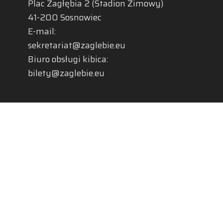
Plac Zagłębia 2 (Stadion Zimowy)
41-200 Sosnowiec
E-mail:
sekretariat@zaglebie.eu
Biuro obsługi kibica:
bilety@zaglebie.eu
Zagłębie Sosnowiec sp. z o.o. (hokej)
Plac Zagłębia 2 (Stadion Zimowy)
41-200 Sosnowiec
E-mail:
sekretariat.hokej@zaglebie.eu
Biuro obsługi kibica:
hokej.bilety@zaglebie.eu